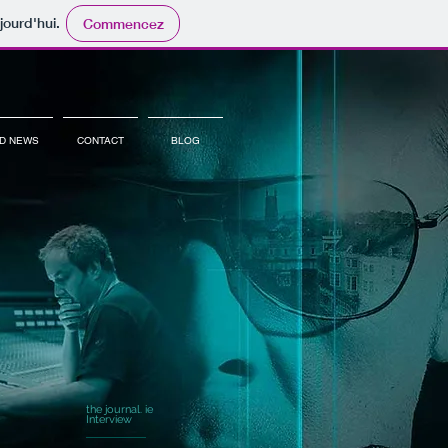
jourd'hui.
Commencez
D NEWS
CONTACT
BLOG
the journal. ie
Interview