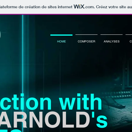
lateforme de création de sites internet
.com
. Créez votre site au
HOME
COMPOSER
ANALYSES
C
tion with
ARNOLD
's