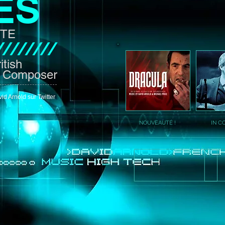
ES
ITE
////////
itish
c Composer
id Arnold sur Twitter
NOUVEAUTÉ !
IN C