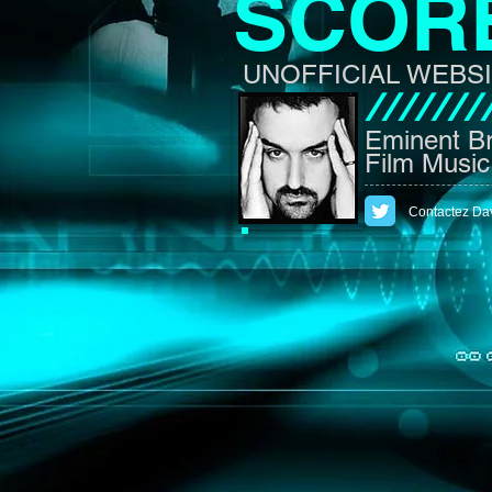
SCOR
UNOFFICIAL WEBS
///////
Eminent Br
Film Musi
Contactez Dav