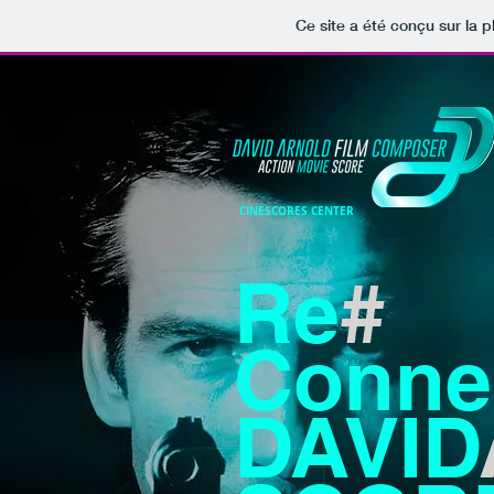
Ce site a été conçu sur la p
CINESCORES CENTER
Re
#
Connec
DAVID