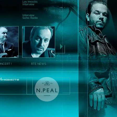
Les Inrocks
Interview
Interview
Soho Radio
ONCERT !
RTE NEWS